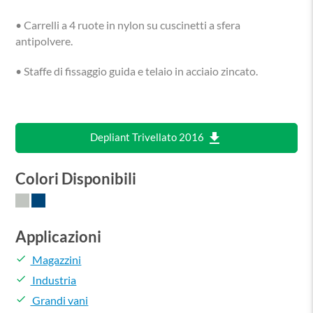
• Carrelli a 4 ruote in nylon su cuscinetti a sfera
antipolvere.
• Staffe di fissaggio guida e telaio in acciaio zincato.
file_download
Depliant Trivellato 2016
Colori Disponibili
Applicazioni
done
Magazzini
done
Industria
done
Grandi vani