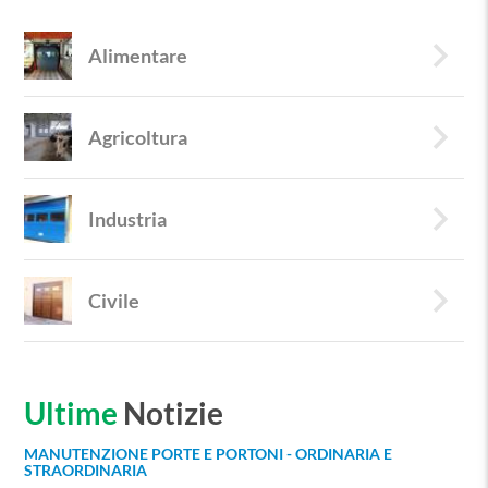
keyboard_arrow_right
Alimentare
keyboard_arrow_right
Agricoltura
keyboard_arrow_right
Industria
keyboard_arrow_right
Civile
Ultime
Notizie
MANUTENZIONE PORTE E PORTONI - ORDINARIA E
STRAORDINARIA