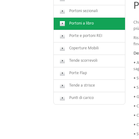
P
Portoni sezionali
Chi
Portoni a libro
più
Porte e portoni REI
Ris
fin
Coperture Mobili
Des
Tende scorrevoli
• A
sa
Porte Flap
• S
Tende a strisce
• S
• 
Punti di carico
• C
• C
• C
• S