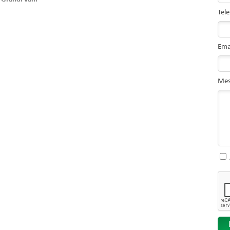
Tel
Ema
Mes