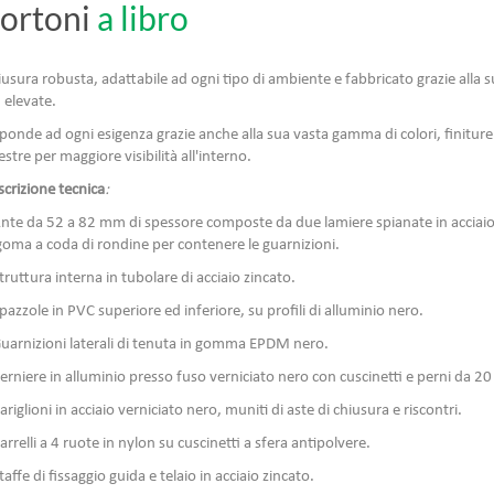
ortoni
a libro
usura robusta, adattabile ad ogni tipo di ambiente e fabbricato grazie alla 
 elevate.
ponde ad ogni esigenza grazie anche alla sua vasta gamma di colori, finiture
estre per maggiore visibilità all'interno.
crizione tecnica
:
nte da 52 a 82 mm di spessore composte da due lamiere spianate in acciaio z
goma a coda di rondine per contenere le guarnizioni.
truttura interna in tubolare di acciaio zincato.
pazzole in PVC superiore ed inferiore, su profili di alluminio nero.
Guarnizioni laterali di tenuta in gomma EPDM nero.
erniere in alluminio presso fuso verniciato nero con cuscinetti e perni da 2
ariglioni in acciaio verniciato nero, muniti di aste di chiusura e riscontri.
arrelli a 4 ruote in nylon su cuscinetti a sfera antipolvere.
taffe di fissaggio guida e telaio in acciaio zincato.