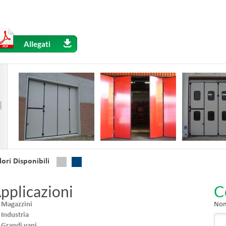
Allegati
lori Disponibili
pplicazioni
C
Magazzini
Nom
Industria
Grandi vani