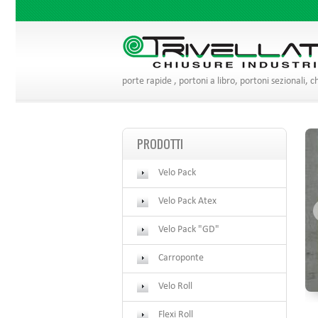
porte rapide , portoni a libro, portoni sezionali, c
PRODOTTI
Velo Pack
Velo Pack Atex
Velo Pack "GD"
Carroponte
Velo Roll
Flexi Roll